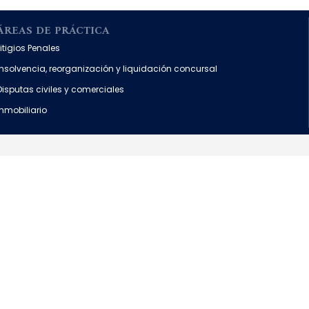
ÁREAS DE PRÁCTICA
Litigios Penales
Insolvencia, reorganización y liquidación concursal
Disputas civiles y comerciales
Inmobiliario