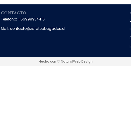
CONTACTO
Teléfono: +56999934416
Mail: contacto@zarateabogados.cl
Hecho con ♡ NaturalWeb Design