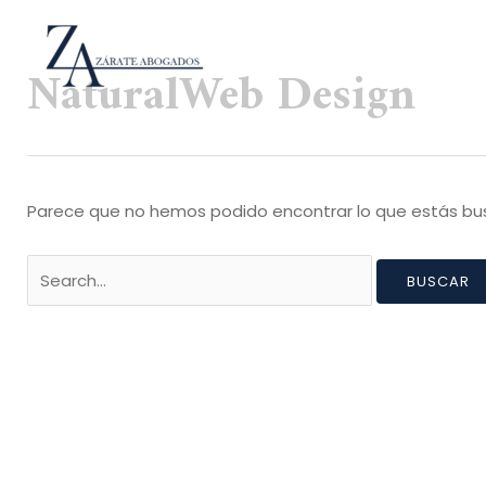
Ir
al
NaturalWeb Design
contenido
Buscar
por:
Parece que no hemos podido encontrar lo que estás b