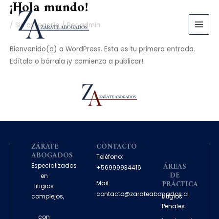
¡Hola mundo!
Ir
MAI
al
MEN
/
Sin categoría
/ Por
admin
contenido
Bienvenido(a) a WordPress. Esta es tu primera entrada.
Edítala o bórrala ¡y comienza a publicar!
ZÁRATE
CONTACTO
ABOGADOS
Teléfono:
ÁREAS
Especializados
+56999934416
DE
en
PRÁCTICA
Mail:
litigios
contacto@zarateabogados.cl
Litigios
complejos,
Penales
con