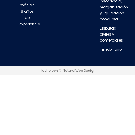
Insolvencia,
más de
reorganización
8 años
y liquidación
de
concursal
experiencia.
Disputas
civiles y
comerciales
Inmobiliario
Hecho con ♡ NaturalWeb Design